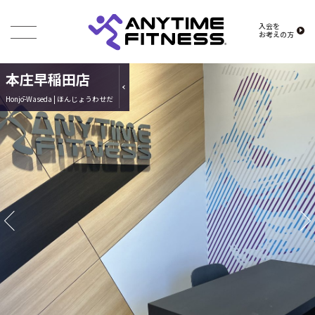
入会を
お考えの方
本庄早稲田店
Honjō-Waseda | ほんじょうわせだ