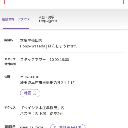
会員の皆様にはご迷惑をおかけいたしますが、ご理解ご協力のほど
よろしくお願い申し上げます。
入会・見学
店舗情報
アクセス
お問い合わせ
本庄早稲田店
店舗名
Honjō-Waseda | ほんじょうわせだ
スタッフアワー：10:00-19:00
スタッフ
受付時間
〒367-0030
住所
埼玉県本庄市早稲田の杜2-1-1 1F
地図
『ベイシア本庄早稲田』内
アクセス
バス停：久下塚 徒歩2分
電話番号
0495-71-7974
電話をかける