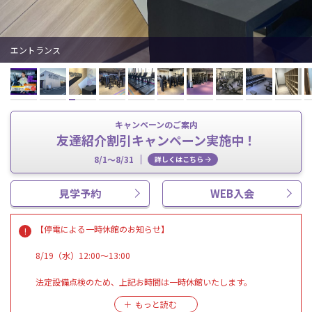
エントランス
キャンペーンのご案内
友達紹介割引キャンペーン実施中！
8/1～8/31
詳しくはこちら
見学予約
WEB入会
【停電による一時休館のお知らせ】
8/19（水）12:00～13:00
法定設備点検のため、上記お時間は一時休館いたします。
当日は11:45完全退館とさせていただき、ご利用者様には随時お声が
けをさせていただきます。