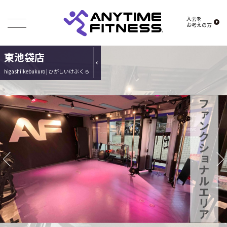
入会を
お考えの方
東池袋店
higashiikebukuro | ひがしいけぶくろ