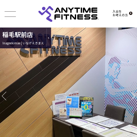
入会を
お考えの方
稲毛駅前店
Inageekimae | いなげえきまえ