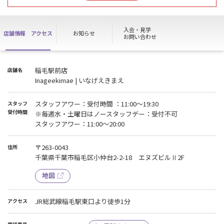
※日・祝は休工。但し、雨天の関係で変更する場合がございます。
作業時間：9:00～17:00予定
工事内容：駐車場工事
入会・見学
店舗情報
アクセス
お知らせ
工事場所：NTTル・パルク稲毛駅前第二駐車場（仮称）（千葉県千
お問い合わせ
葉市稲毛区小仲台2-2）
--------------------------------------------------------
稲毛駅前店
店舗名
工事期間中は、作業に伴う騒音や工事車両の出入りなどにより、ご
Inageekimae | いなげえきまえ
不便・ご迷惑をおかけする場合がございますが、
ご理解ご協力の程よろしくお願い申し上げます。
スタッフアワー：受付時間 ：11:00～19:30
スタッフ
受付時間
※毎週水・土曜日はノースタッフデー：受付不可
スタッフアワー：11:00～20:00
〒263-0043
住所
千葉県千葉市稲毛区小仲台2-2-18 エヌズビルⅡ2F
地図
JR総武線稲毛駅東口より徒歩1分
アクセス