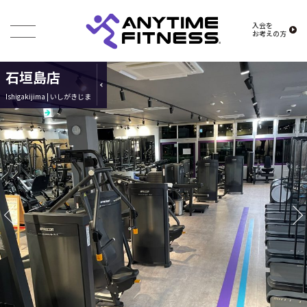
入会を
お考えの方
石垣島店
Ishigakijima | いしがきじま