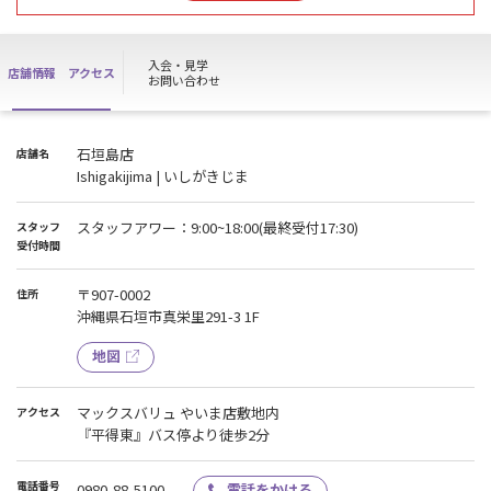
用は出来ません。
ご理解の程、宜しくお願い致します。
入会・見学
店舗情報
アクセス
■8月スタッフアワーのお知らせ■
お問い合わせ
【終日ノースタッフ】
8/11(火)・8/15(土)・8/16(日)・8/23(日)
石垣島店
店舗名
【17時以降ノースタッフ(最終受付16:30)】
Ishigakijima | いしがきじま
8/7(金)・8/12(水)・8/25(火)・8/26(水)・8/27(木)・8/28(金)・
8/31(月)
スタッフアワー：9:00~18:00(最終受付17:30)
スタッフ
上記お日にち以外にも急遽ノースタッフになる場合もございますの
受付時間
でSNS等をご確認ください。
〒907-0002
住所
※メンバーの方は通常通り24時間施設をご利用いただけます。
沖縄県石垣市真栄里291-3 1F
※ノースタッフの時間帯は入会・休会・退会・見学等の各種お手続
き、
地図
ハイスクールパスのご利用が出来ません。
ご迷惑お掛けしますが、予めご了承頂きますようお願い申し上げま
す。
マックスバリュ やいま店敷地内
アクセス
※ノースタッフ期間中も清掃は行っております。
『平得東』バス停より徒歩2分
電話番号
0980-88-5100
電話をかける