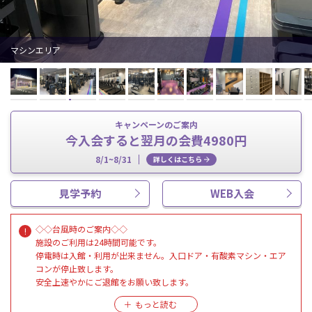
マシンエリア
キャンペーンのご案内
今入会すると翌月の会費4980円
8/1~8/31
詳しくはこちら
見学予約
WEB入会
◇◇台風時のご案内◇◇
施設のご利用は24時間可能です。
停電時は入館・利用が出来ません。入口ドア・有酸素マシン・エア
コンが停止致します。
安全上速やかにご退館をお願い致します。
◇暴風警報が発令された場合◇
ノースタッフとなります。各種お手続き・ハイスクールパスのご利