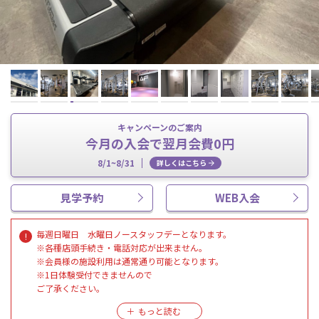
キャンペーンのご案内
今月の入会で翌月会費0円
8/1~8/31
詳しくはこちら
見学予約
WEB入会
毎週日曜日 水曜日ノースタッフデーとなります。
※各種店頭手続き・電話対応が出来ません。
※会員様の施設利用は通常通り可能となります。
※1日体験受付できませんので
ご了承ください。
【施設利用時の注意点】