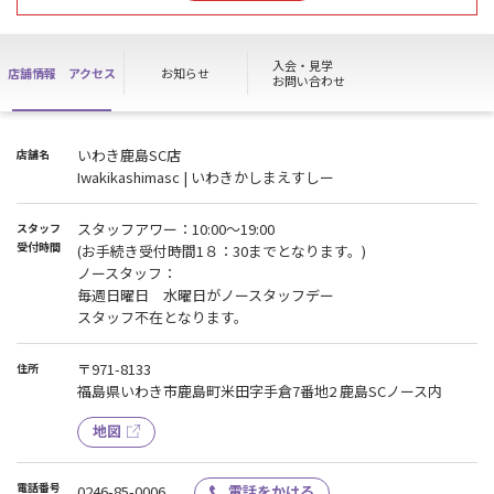
現在、当店では「マスクの着用」が任意となります。
引き続きマシン利用後の消毒
手指の手洗い・消毒
入会・見学
店舗情報
アクセス
お知らせ
体調のセルフチェックの
お問い合わせ
ご協力を宜しくお願い致します。
いわき鹿島SC店
店舗名
Iwakikashimasc | いわきかしまえすしー
スタッフアワー：10:00〜19:00
スタッフ
受付時間
(お手続き受付時間1８：30までとなります。)
ノースタッフ：
毎週日曜日 水曜日がノースタッフデー
スタッフ不在となります。
〒971-8133
住所
福島県いわき市鹿島町米田字手倉7番地2 鹿島SCノース内
地図
電話番号
0246-85-0006
電話をかける