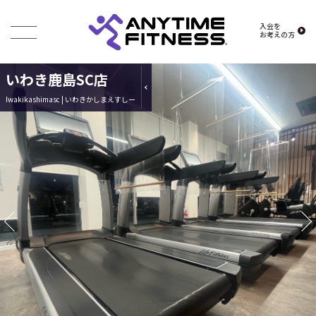
入会を
お考えの方
いわき鹿島SC店
Iwakikashimasc | いわきかしまえすしー