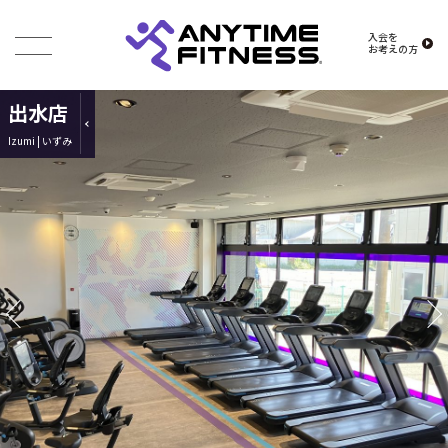
入会を
お考えの方
出水店
Izumi | いずみ