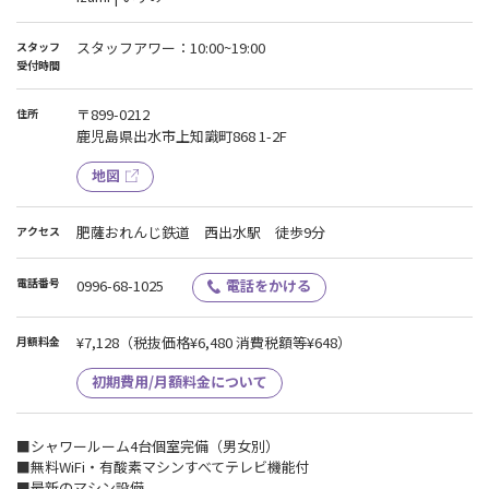
スタッフアワー：10:00~19:00
スタッフ
受付時間
〒899-0212
住所
鹿児島県出水市上知識町868 1-2F
地図
肥薩おれんじ鉄道 西出水駅 徒歩9分
アクセス
電話番号
0996-68-1025
電話をかける
¥7,128
（税抜価格¥6,480 消費税額等¥648）
月額料金
初期費用/月額料金について
■シャワールーム4台個室完備（男女別）
■無料WiFi・有酸素マシンすべてテレビ機能付
■最新のマシン設備