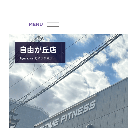
自由が丘店
Jiyugaoka | じゆうがおか