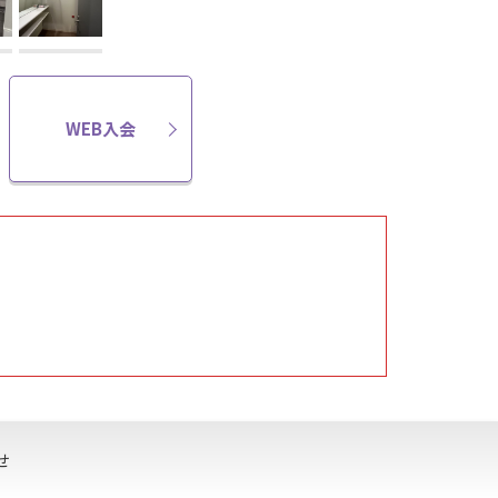
WEB入会
せ