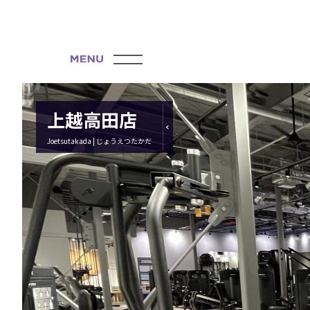
上越高田店
Joetsutakada | じょうえつたかだ