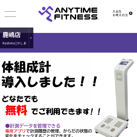
入会を
お考えの方
鹿嶋店
Kashima | かしま