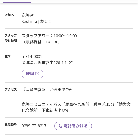
鹿嶋店
店舗名
Kashima | かしま
スタッフアワー：10:00～19:00
スタッフ
受付時間
（最終受付 18：30）
〒314-0031
住所
茨城県鹿嶋市宮中328-1 1-2F
地図
『鹿島神宮駅』から車で7分
アクセス
鹿嶋コミュニティバス「鹿島神宮駅前」乗車 約15分「勤労文
化会館前」下車徒歩 約2分
電話番号
0299-77-8217
電話をかける