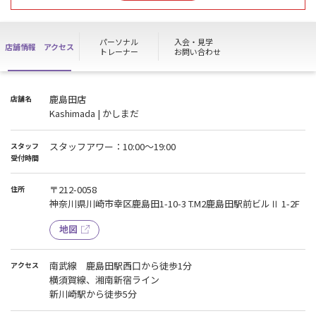
お友達やご家族と一緒にジムデビューで2名様とも月会費1ヶ月分半
額!!
パーソナル
入会・見学
店舗情報
アクセス
【乗換割】
トレーナー
お問い合わせ
他ジム退会後、1ヶ月以内に退会証明書をご提示いただくと、月会費
1ヶ月分半額!!
鹿島田店
店舗名
※上記キャンペーンは併用不可
Kashimada | かしまだ
※特典利用希望の場合は、事前WEB入会せず直接ご来店ください。
スタッフアワー：10:00～19:00
スタッフ
受付時間
〒212-0058
住所
神奈川県川崎市幸区鹿島田1-10-3 T.M2鹿島田駅前ビルⅡ 1-2F
地図
南武線 鹿島田駅西口から徒歩1分
アクセス
横須賀線、湘南新宿ライン
新川崎駅から徒歩5分