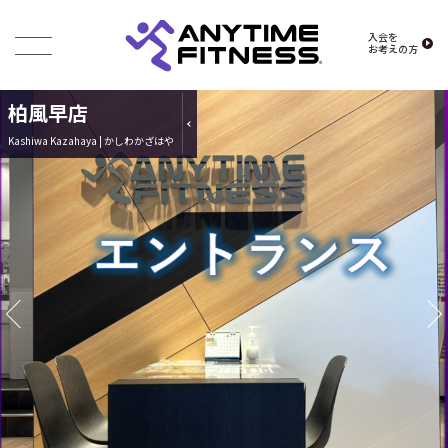
入会を
お考えの方
柏風早店
Kashiwa Kazahaya | かしわかざはや