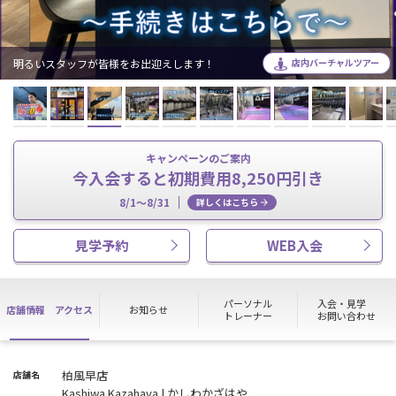
初心者も安心！無料のマシン説明も実施中★
店内バーチャルツアー
キャンペーンのご案内
今入会すると初期費用8,250円引き
8/1～8/31
詳しくはこちら
見学予約
WEB入会
パーソナル
入会・見学
店舗情報
アクセス
お知らせ
トレーナー
お問い合わせ
柏風早店
店舗名
Kashiwa Kazahaya | かしわかざはや