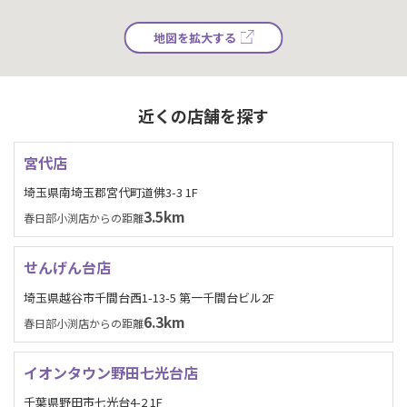
地図を拡大する
近くの店舗を探す
宮代店
埼玉県南埼玉郡宮代町道佛3-3 1F
3.5km
春日部小渕店からの距離
せんげん台店
埼玉県越谷市千間台西1-13-5 第一千間台ビル2F
6.3km
春日部小渕店からの距離
イオンタウン野田七光台店
千葉県野田市七光台4-2 1F