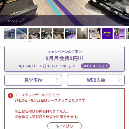
マシンエリア
キャンペーンのご案内
9月月会費0円!!!
8/1～8/31 31日は（23：59）まで
詳しくはこちら
見学予約
WEB入会
ノースタッフデーのお知らせ
8月19日・8月29日はノースタッフとなります
※上記日程は各種受付できません。
※会員様は通常通り施設を利用できます。
※清掃はスタッフが行います。