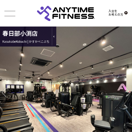
入会を
お考えの方
春日部小渕店
KasukabeKobuchi | かすかべこぶち