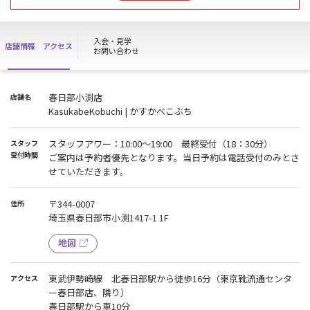
スタッフ受付時間短縮のお知らせ
8月15日・8月21日
受付時間10：00～17：00【最終受付16：30】
入会・見学
店舗情報
アクセス
お問い合わせ
※17時以降はスタッフが不在となり、各種受付できません。
春日部小渕店
店舗名
KasukabeKobuchi | かすかべこぶち
スタッフアワー：10:00～19:00 最終受付（18：30分）
スタッフ
受付時間
ご案内は予約者優先となります。当日予約は電話受付のみとさ
せていただきます。
〒344-0007
住所
埼玉県春日部市小渕1417-1 1F
地図
東武伊勢崎線 北春日部駅から徒歩16分（東京靴流通センタ
アクセス
ー春日部店、隣り）
春日部駅から車10分