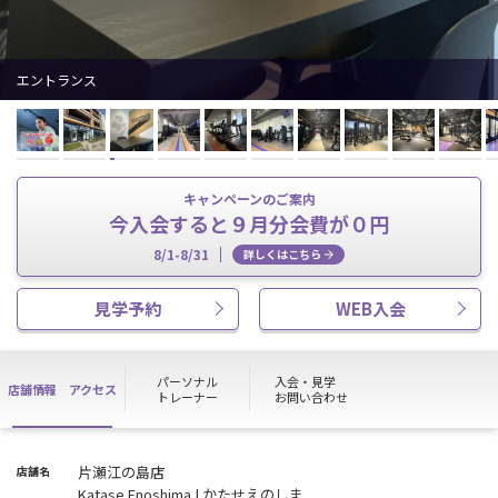
エントランス
キャンペーンのご案内
今入会すると９月分会費が０円
8/1-8/31
詳しくはこちら
見学予約
WEB入会
パーソナル
入会・見学
店舗情報
アクセス
トレーナー
お問い合わせ
片瀬江の島店
店舗名
Katase Enoshima | かたせえのしま