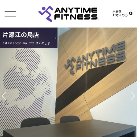
入会を
お考えの方
片瀬江の島店
Katase Enoshima | かたせえのしま