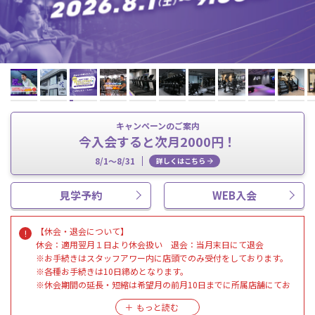
キャンペーンのご案内
今入会すると次月2000円！
8/1～8/31
詳しくはこちら
見学予約
WEB入会
【休会・退会について】
休会：適用翌月１日より休会扱い 退会：当月末日にて退会
※お手続きはスタッフアワー内に店頭でのみ受付をしております。
※各種お手続きは10日締めとなります。
※休会期間の延長・短縮は希望月の前月10日までに所属店舗にてお
手続きをお願いします。