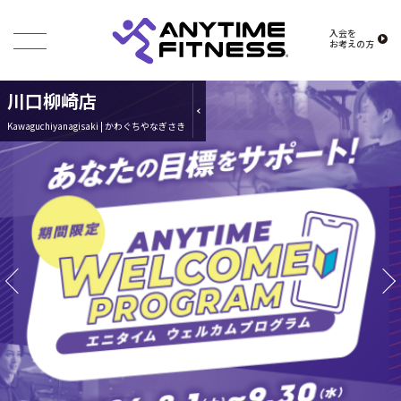
入会を
お考えの方
川口柳崎店
Kawaguchiyanagisaki | かわぐちやなぎさき