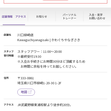
当店での合同トレーニングは２名までとなります。
ご理解とご協力をお願いします。
パーソナル
入会・見学
店舗情報
アクセス
お知らせ
トレーナー
お問い合わせ
川口柳崎店
店舗名
Kawaguchiyanagisaki | かわぐちやなぎさき
スタッフアワー：11:00～20:00
スタッフ
受付時間
※最終受付19:30
※入会お手続きにお時間30分ほど頂戴するため
お時間に余裕を持ってお越しください。
〒333-0861
住所
埼玉県川口市柳崎1-20-30 1-2F
地図
JR武蔵野線東浦和駅より徒歩約20分。
アクセス