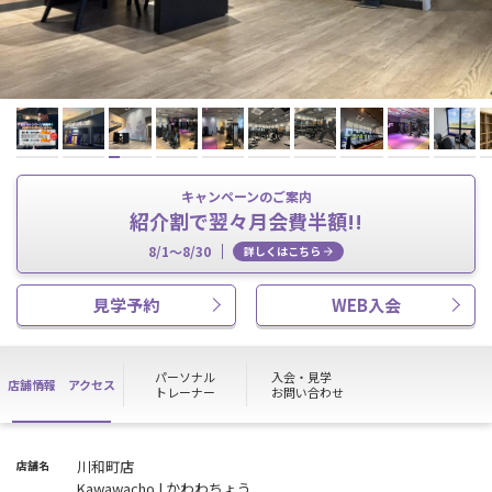
キャンペーンのご案内
紹介割で翌々月会費半額!!
8/1～8/30
詳しくはこちら
見学予約
WEB入会
パーソナル
入会・見学
店舗情報
アクセス
トレーナー
お問い合わせ
川和町店
店舗名
Kawawacho | かわわちょう