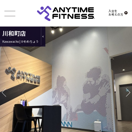
入会を
お考えの方
川和町店
Kawawacho | かわわちょう