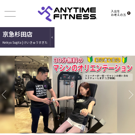
入会を
お考えの方
京急杉田店
Keikyu Sugita | けいきゅうすぎた