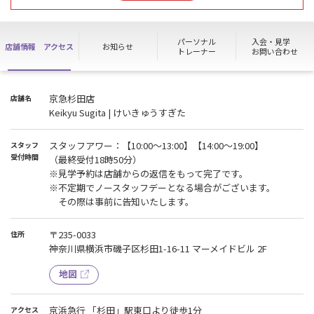
2026年8月17日（月）～ 8月20日（木）は終日ノースタッフデーと
なります。
ハイスクールパスのご利用や各種お手続きが出来ません。
パーソナル
入会・見学
店舗情報
アクセス
お知らせ
※清掃は行います。
トレーナー
お問い合わせ
★お迷いの方はお気軽に施設見学へお越しください★
『見学予約』ボタンをクリック！
京急杉田店
店舗名
※予約は店舗からの返信をもって完了です。
Keikyu Sugita | けいきゅうすぎた
★提携駐車場、駐輪場はございません★
スタッフアワー：【10:00〜13:00】【14:00～19:00】
スタッフ
その他ご不明な点等ございましたらお気軽にお問い合わせくださ
受付時間
（最終受付18時50分）
い。
※見学予約は店舗からの返信をもって完了です。
※不定期でノースタッフデーとなる場合がございます。
その際は事前に告知いたします。
〒235-0033
住所
神奈川県横浜市磯子区杉田1-16-11 マーメイドビル 2F
地図
京浜急行 「杉田」駅東口より徒歩1分
アクセス