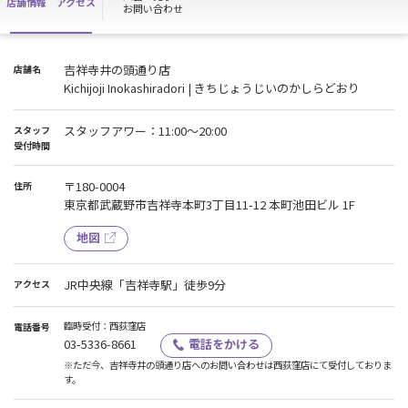
店舗情報
アクセス
お問い合わせ
吉祥寺井の頭通り店
店舗名
Kichijoji Inokashiradori | きちじょうじいのかしらどおり
スタッフアワー：11:00～20:00
スタッフ
受付時間
〒180-0004
住所
東京都武蔵野市吉祥寺本町3丁目11-12 本町池田ビル 1F
地図
JR中央線「吉祥寺駅」徒歩9分
アクセス
臨時受付：西荻窪店
電話番号
03-5336-8661
電話をかける
※ただ今、吉祥寺井の頭通り店へのお問い合わせは西荻窪店にて受付しておりま
す。