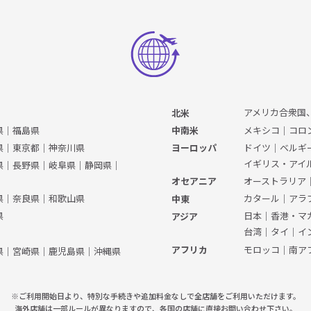
アメリカ合衆国
北米
県
｜
福島県
メキシコ
｜
コロ
中南米
県
｜
東京都
｜
神奈川県
ドイツ
｜
ベルギ
ヨーロッパ
イギリス・アイ
県
｜
長野県
｜
岐阜県
｜
静岡県
｜
オーストラリア
オセアニア
県
｜
奈良県
｜
和歌山県
カタール
｜
アラ
中東
県
日本
｜
香港・マ
アジア
台湾
｜
タイ
｜
イ
モロッコ
｜
南ア
アフリカ
県
｜
宮崎県
｜
鹿児島県
｜
沖縄県
※ご利用開始日より、特別な手続きや
追加料金なしで全店舗をご利用いただけます。
海外店舗は一部ルールが異なりますので、
各国の店舗に直接お問い合わせ下さい。