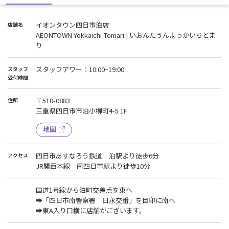
イオンタウン四日市泊店
店舗名
AEONTOWN Yokkaichi-Tomari | いおんたうんよっかいちとま
り
スタッフアワー：10:00~19:00
スタッフ
受付時間
〒510-0883
住所
三重県四日市市泊小柳町4-5 1F
地図
四日市あすなろう鉄道 泊駅より徒歩6分
アクセス
JR関西本線 南四日市駅より徒歩10分
国道1号線から泊町交差点を東へ
➡「四日市南警察署 日永交番」を目印に南へ
➡東A入り口横に店舗がございます。