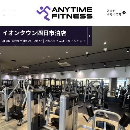
入会を
お考えの方
イオンタウン四日市泊店
AEONTOWN Yokkaichi-Tomari | いおんたうんよっかいちとまり