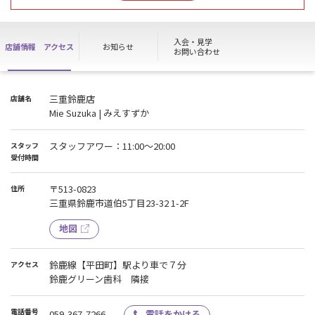
入会・見学
店舗情報
アクセス
お知らせ
お問い合わせ
三重鈴鹿店
店舗名
Mie Suzuka | みえすずか
スタッフアワー：11:00～20:00
スタッフ
受付時間
〒513-0823
住所
三重県鈴鹿市道伯5丁目23-32 1-2F
地図
鈴鹿線【平田町】駅より車で７分
アクセス
鈴鹿グリーン歯科 隣接
電話番号
059-367-7266
電話をかける