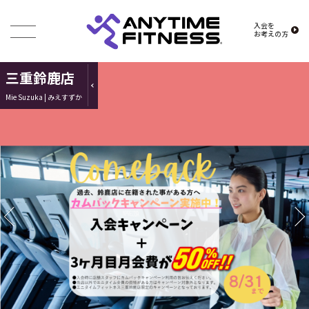
入会を
お考えの方
三重鈴鹿店
Mie Suzuka | みえすずか