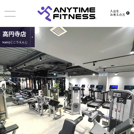
入会を
お考えの方
高円寺店
koenji | こうえんじ