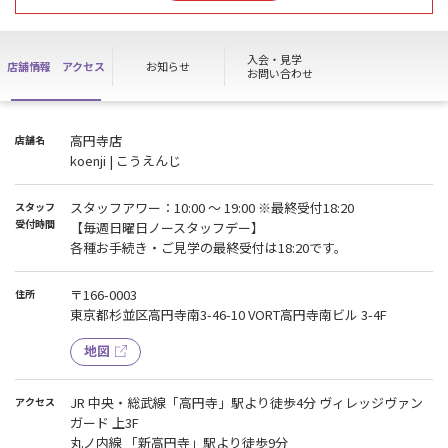
※上記期間ハイスクールパス及び店頭での各種お手続きはお受け出
来ません
※ノースタッフ期間中も清掃業者が毎日清掃を行います
入会・見学
店舗情報
アクセス
お知らせ
※メンバー様は通常通り施設をご利用いただけます
お問い合わせ
ご不便をおかけいたしますが、予めご了承いただきますようお願い
いたします
高円寺店
店舗名
koenji | こうえんじ
【NOTICE : No-Staff Days】
No staff will be available during the following period.
スタッフアワー：10:00 〜 19:00 ※最終受付18:20
スタッフ
■Aug 14th (FRI) ～ Aug 16th (SUN)
受付時間
【毎週日曜日ノースタッフデー】
各種お手続き・ご見学の最終受付は18:20です。
We will be back from 10:00am Aug 17th (MON).
〒166-0003
住所
※Please note:
東京都杉並区高円寺南3-46-10 VORT高円寺南ビル 3-4F
※All procedures and High School Pass will not be available during
the period above.
地図
※A cleaning company will clean the facility daily.
※Our facility is available 24hours as usual.
JR 中央・総武線「高円寺」駅より徒歩4分 ヴィレッジヴァン
アクセス
We apologize for the inconvenience and we appreciate your
ガード 上3F
understanding.
丸ノ内線 「新高円寺」駅より徒歩9分