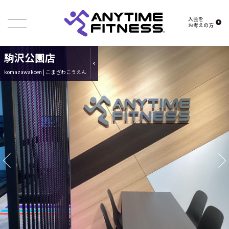
入会を
お考えの方
駒沢公園店
komazawakoen | こまざわこうえん