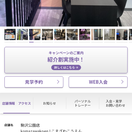
キャンペーンのご案内
紹介割実施中！
詳しくはこちら
見学予約
WEB入会
パーソナル
入会・見学
店舗情報
アクセス
お知らせ
トレーナー
お問い合わせ
駒沢公園店
店舗名
komazawakoen | こまざわこうえん