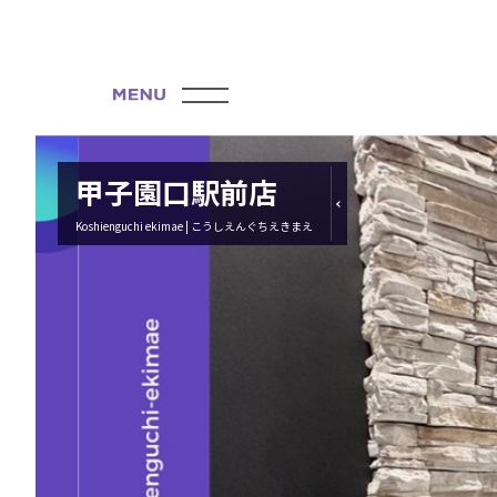
甲子園口駅前店
Koshienguchi ekimae | こうしえんぐちえきまえ