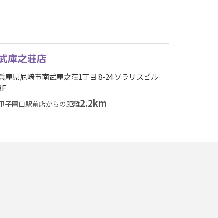
武庫之荘店
兵庫県尼崎市南武庫之荘1丁目 8-24 ソラリスビル
3F
2.2km
甲子園口駅前店からの距離