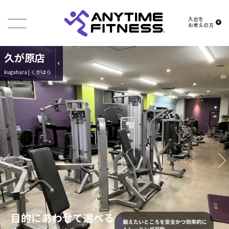
入会を
お考えの方
久が原店
kugahara | くがはら