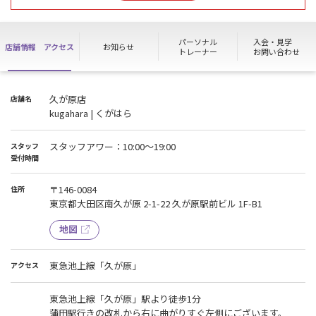
館致します。
工事期間中はメンバーの皆様へのご不便をおかけいたしますが、
何卒ご理解、ご協力賜りますようお願い申し上げます。
パーソナル
入会・見学
店舗情報
アクセス
お知らせ
トレーナー
お問い合わせ
【休館期間中のお問い合わせについて】
各種お手続きやサービスに関するご質問は、HP記載のお問い合わせ
フォームより承っております。
久が原店
店舗名
内容を確認後、担当者より順次ご返信させていただきます。
kugahara | くがはら
お電話での窓口については、下記が臨時受付店舗となります。
エニタイムフィットネス御嶽山店
スタッフアワー：10:00～19:00
スタッフ
TEL：03-6421-8317
受付時間
〒146-0084
住所
東京都大田区南久が原 2-1-22 久が原駅前ビル 1F-B1
地図
東急池上線「久が原」
アクセス
東急池上線「久が原」駅より徒歩1分
蒲田駅行きの改札から右に曲がりすぐ左側にございます。