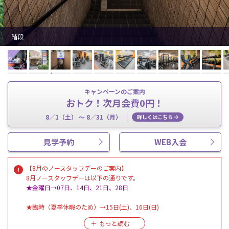
階段
キャンペーンのご案内
おトク！次月会費0円！
8／1（土） 〜 8／31（月）
詳しくはこちら
見学予約
WEB入会
【8月のノースタッフデーのご案内】
8月ノースタッフデーは以下の通りです。
★金曜日→07日、14日、21日、28日
★臨時（夏季休暇のため）→15日(土)、16日(日)