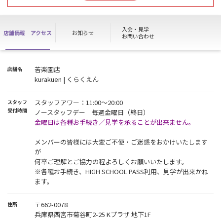
※ノースタッフデーはお手続きを出来かねますので、悪しからずご
了承ください。
ノースタッフデーも、みなさまに快適に施設をご利用いただける
入会・見学
店舗情報
アクセス
お知らせ
よう清掃は行っております。
お問い合わせ
会員様は通常通り24時間施設をご利用いただけます。
※ハイスクールパスの方はご利用いただけません。
苦楽園店
店舗名
kurakuen | くらくえん
【提携駐車場サービス券変更のお知らせ】
スタッフアワー：11:00～20:00
スタッフ
受付時間
ノースタッフデー 毎週金曜日（終日）
いつも当ジムをご利用いただき、誠にありがとうございます。
金曜日は各種お手続き／見学を承ることが出来ません。
この度、提携駐車場の規定改定に伴い、誠に勝手ながら駐車サービ
メンバーの皆様には大変ご不便・ご迷惑をおかけいたします
ス券の無料時間を以下の通り変更させていただくこととなりまし
が
た。
何卒ご理解とご協力の程よろしくお願いいたします。
※各種お手続き、HIGH SCHOOL PASS利用、見学が出来かね
変更日：2026年7月1日（水）
ます。
変更前：90分無料
変更後：60分無料
〒662-0078
住所
会員様にはご不便をおかけし、大変恐縮ではございますが、何卒ご
兵庫県西宮市菊谷町2-25 Kプラザ 地下1F