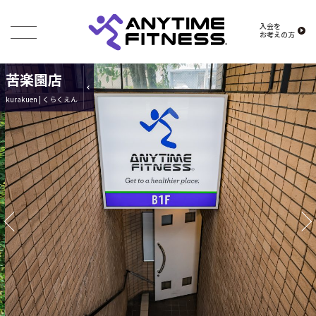
入会を
お考えの方
苦楽園店
kurakuen | くらくえん