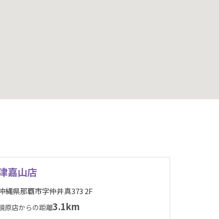
津嘉山店
沖縄県那覇市字仲井真373 2F
3.1km
鏡原店からの距離