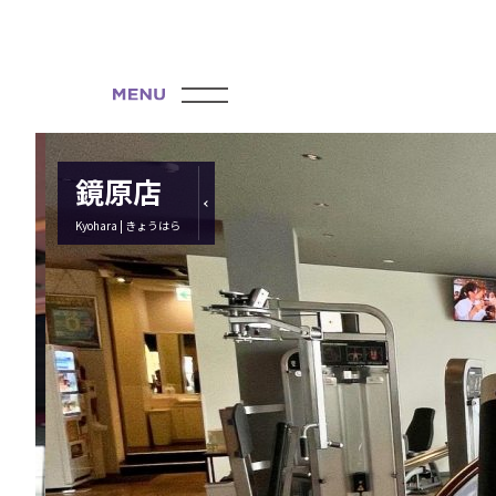
鏡原店
Kyohara | きょうはら