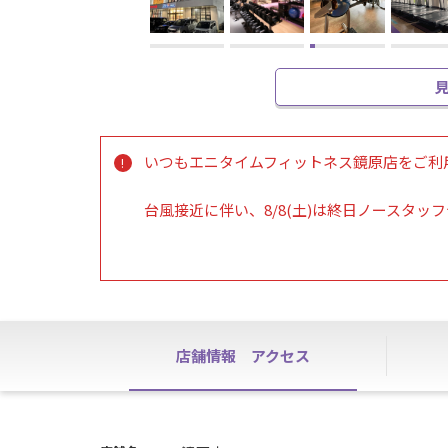
いつもエニタイムフィットネス鏡原店をご利
台風接近に伴い、8/8(土)は終日ノースタッ
会員の皆様におかれましても安全を第一に行
※8/9(日)の営業に関しましては、順次お知
【施設点検による休館について】
・8/21(金) 9:00-20:00
店舗情報
アクセス
上記日程は施設点検のため、休館とさせてい
ご迷惑をおかけして恐縮ですが、ご理解ご協