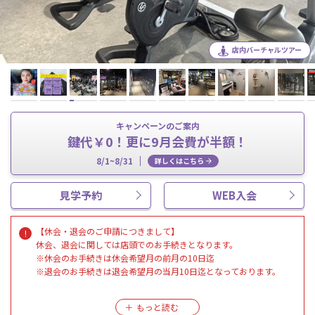
店内バーチャルツアー
キャンペーンのご案内
鍵代￥0！更に9月会費が半額！
8/1~8/31
詳しくはこちら
見学予約
WEB入会
【休会・退会のご申請につきまして】
休会、退会に関しては店頭でのお手続きとなります。
※休会のお手続きは休会希望月の前月の10日迄
※退会のお手続きは退会希望月の当月10日迄となっております。
【要注意事項】
・タトゥーの露出は禁止となっております。