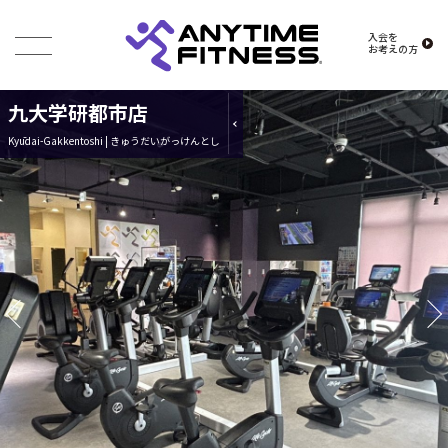
入会を
お考えの方
九大学研都市店
Kyūdai-Gakkentoshi | きゅうだいがっけんとし