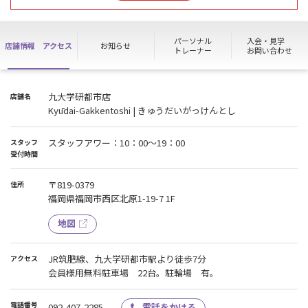
小さなものでも必ず見えないようご利用お願いいたします。
・グループトレーニングにつきましては、館内での大声、笑い声、
奇声、他の会員様の通行の妨げになるような行為は禁止です。
パーソナル
入会・見学
店舗情報
アクセス
お知らせ
・3階のマシンエリア、フリーウエイトエリアでのマシンに座った状
トレーナー
お問い合わせ
態でのスマートフォン操作も禁止となっております。
・サンダル、スリッパ、クロックスなどの靴でのトレーニングは禁
止となっております。
九大学研都市店
店舗名
Kyūdai-Gakkentoshi | きゅうだいがっけんとし
スタッフアワー：10：00～19：00
スタッフ
受付時間
〒819-0379
住所
福岡県福岡市西区北原1-19-7 1F
地図
JR筑肥線、九大学研都市駅より徒歩7分
アクセス
会員様用無料駐車場 22台。駐輪場 有。
電話番号
092-407-2285
電話をかける