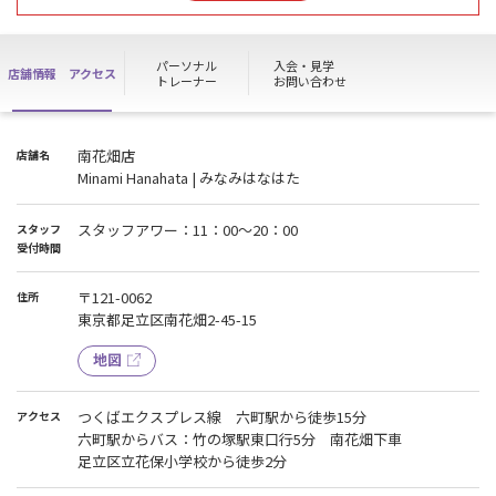
ご見学・各種お手続きは8/14(金)11：00より受付いたします。
パーソナル
入会・見学
店舗情報
アクセス
トレーナー
お問い合わせ
南花畑店
店舗名
Minami Hanahata | みなみはなはた
スタッフアワー：11：00～20：00
スタッフ
受付時間
〒121-0062
住所
東京都足立区南花畑2-45-15
地図
つくばエクスプレス線 六町駅から徒歩15分
アクセス
六町駅からバス：竹の塚駅東口行5分 南花畑下車
足立区立花保小学校から徒歩2分