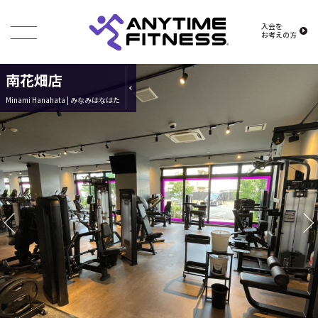
入会を
お考えの方
南花畑店
Minami Hanahata | みなみはなはた