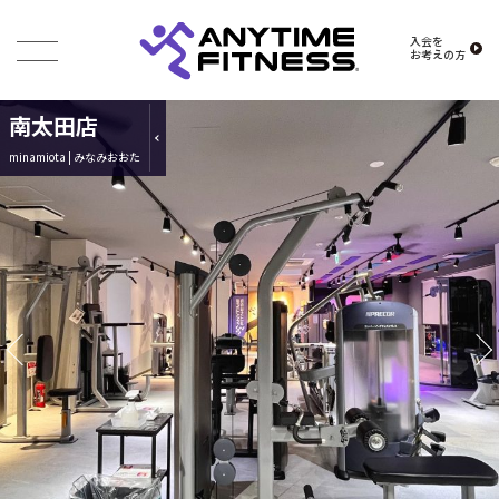
入会を
お考えの方
南太田店
minamiota | みなみおおた