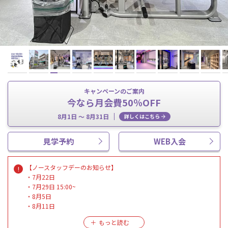
キャンペーンのご案内
今なら月会費50％OFF
8月1日 ～ 8月31日
詳しくはこちら
見学予約
WEB入会
【ノースタッフデーのお知らせ】
・7月22日
・7月29日 15:00~
・8月5日
・8月11日
上記日程はスタッフ不在となります。
見学、入会、各種お手続き、HSPなどの受付もお休みとなりますの