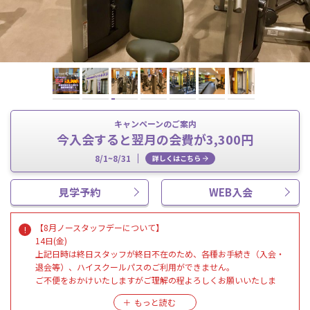
キャンペーンのご案内
今入会すると翌月の会費が3,300円
8/1~8/31
詳しくはこちら
見学予約
WEB入会
【8月ノースタッフデーについて】
14日(金)
上記日時は終日スタッフが終日不在のため、各種お手続き（入会・
退会等）、ハイスクールパスのご利用ができません。
ご不便をおかけいたしますがご理解の程よろしくお願いいたしま
す。