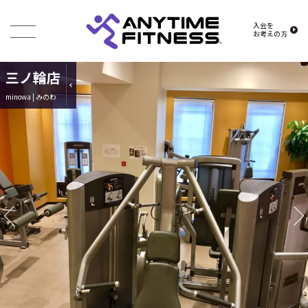
入会を
お考えの方
三ノ輪店
minowa | みのわ