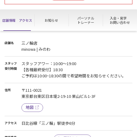
【1F天井清掃のお知らせ】
8/19(水)12:00頃から1Fの天井防カビ清掃を実施いたします。
マシンを一部ご利用いただけない時間が発生いたします。
パーソナル
入会・見学
店舗情報
アクセス
お知らせ
ご不便をおかけいたしますがご理解の程よろしくお願いいたしま
トレーナー
お問い合わせ
す。
三ノ輪店
店舗名
minowa | みのわ
スタッフアワー：10:00〜19:00
スタッフ
受付時間
【各種最終受付】18:30
ご予約は10:00~18:30の間で希望時間をお知らせください。
〒111-0021
住所
東京都台東区日本堤2-19-10 果山ビル1-3F
地図
日比谷線「三ノ輪」駅徒歩6分
アクセス