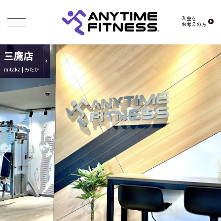
入会を
お考えの方
三鷹店
mitaka | みたか