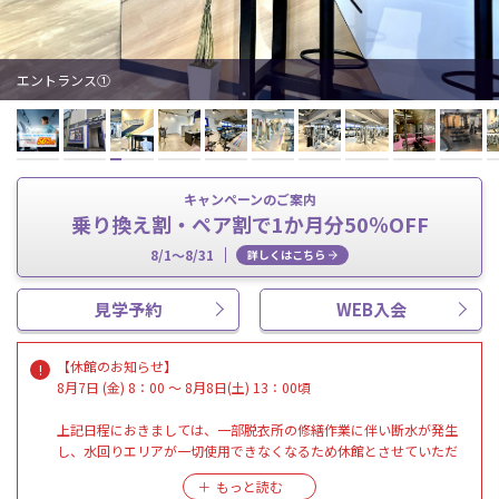
エントランス①
キャンペーンのご案内
乗り換え割・ペア割で1か月分50％OFF
8/1～8/31
詳しくはこちら
見学予約
WEB入会
【休館のお知らせ】
8月7日 (金) 8：00 ～ 8月8日(土) 13：00頃
上記日程におきましては、一部脱衣所の修繕作業に伴い断水が発生
し、水回りエリアが一切使用できなくなるため休館とさせていただ
きます。
状況により、休館再開の時間が前後することもございます。最新の