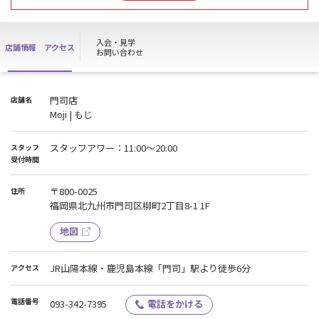
・8月15日(土)
・8月16日(日)
入会・見学
店舗情報
アクセス
※見学、各種お手続き、電話受付が出来かねます。
お問い合わせ
※高校生の方（ハイスクールパス）もご利用できませんのでご注意
ください。
※ジムは２４時間ご利用可能です。
門司店
店舗名
Moji | もじ
ご迷惑をおかけしますが、
ご理解ご協力の程よろしくお願いいたします。
スタッフアワー：11:00～20:00
スタッフ
受付時間
〒800-0025
住所
福岡県北九州市門司区柳町2丁目8-1 1F
地図
JR山陽本線・鹿児島本線「門司」駅より徒歩6分
アクセス
電話番号
093-342-7395
電話をかける