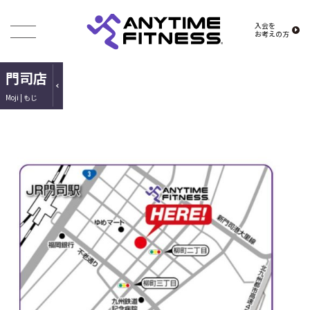
入会を
お考えの方
門司店
Moji | もじ