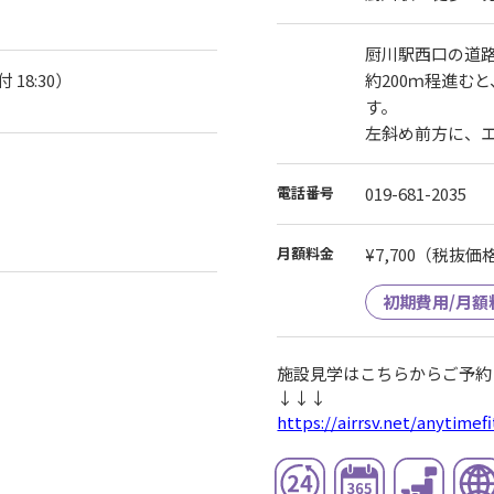
厨川駅西口の道路
 18:30）
約200ｍ程進む
す。
左斜め前方に、
電話番号
019-681-2035
月額料金
¥7,700
（税抜価格¥
初期費用/月額
施設見学はこちらからご予約
↓↓↓
https://airrsv.net/anytime