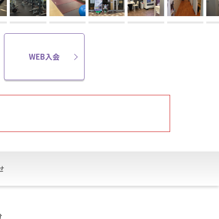
WEB入会
せ
分