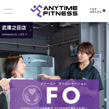
入会を
お考えの方
武庫之荘店
mukonoso | むこのそう