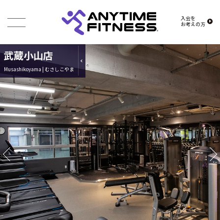
入会を
お考えの方
武蔵小山店
Musashikoyama | むさしこやま