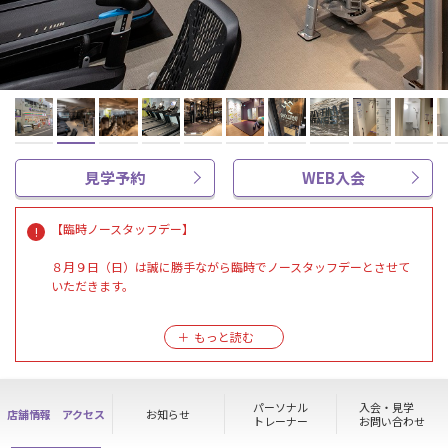
見学予約
WEB入会
【臨時ノースタッフデー】
８月９日（日）は誠に勝手ながら臨時でノースタッフデーとさせて
いただきます。
※上記日程はご見学・高校生無料利用・入退会等の各種お手続きは
できません。
※メンバーの方は通常通り24時間施設をご利用頂けます。
※ノースタッフデー期間中も清掃は行っております。
パーソナル
入会・見学
店舗情報
アクセス
お知らせ
ご迷惑おかけいたしますがご理解、ご協力のほど何卒よろしくお願
トレーナー
お問い合わせ
い致します。