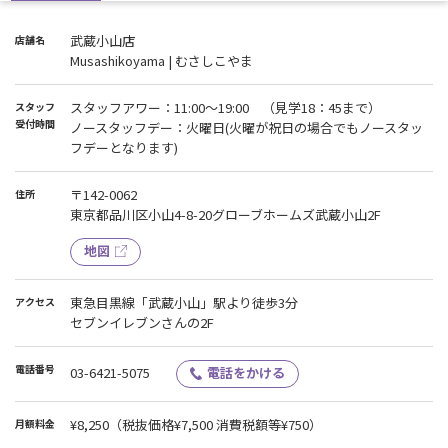
武蔵小山店
店舗名
Musashikoyama | むさしこやま
スタッフアワー：11:00～19:00 （見学18：45まで）
スタッフ
受付時間
ノースタッフデー：火曜日(火曜が祝日の場合でもノースタッ
フデーとなります)
〒142-0062
住所
東京都品川区小山4-8-20グローブホームズ武蔵小山2F
地図
東急目黒線「武蔵小山」駅より徒歩3分
アクセス
セブンイレブンさんの2F
電話番号
03-6421-5075
電話をかける
¥8,250
（税抜価格¥7,500 消費税額等¥750）
月額料金