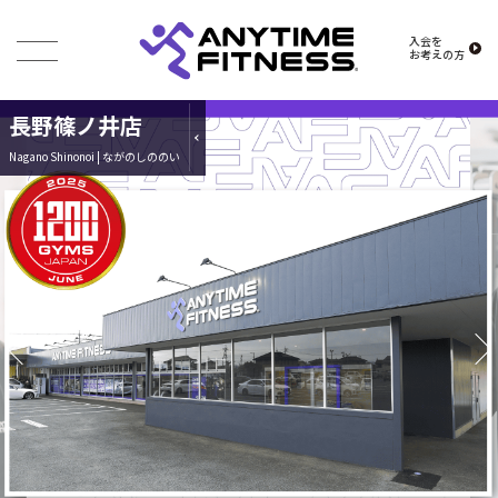
入会を
お考えの方
長野篠ノ井店
Nagano Shinonoi | ながのしののい