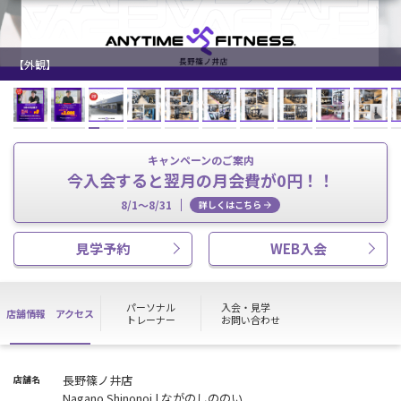
【外観】
キャンペーンのご案内
今入会すると翌月の月会費が0円！！
8/1～8/31
詳しくはこちら
見学予約
WEB入会
パーソナル
入会・見学
店舗情報
アクセス
トレーナー
お問い合わせ
長野篠ノ井店
店舗名
Nagano Shinonoi | ながのしののい