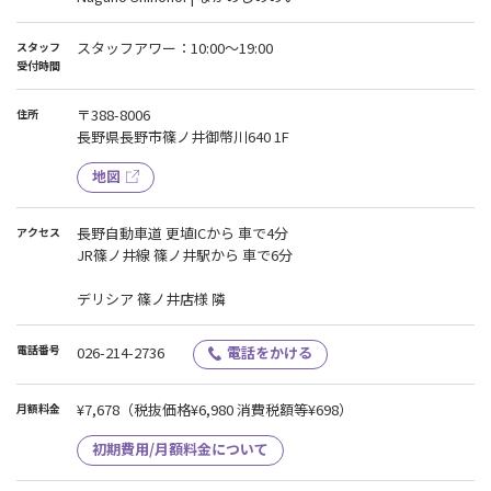
スタッフアワー：10:00～19:00
スタッフ
受付時間
〒388-8006
住所
長野県長野市篠ノ井御幣川640 1F
地図
長野自動車道 更埴ICから 車で4分
アクセス
JR篠ノ井線 篠ノ井駅から 車で6分
デリシア 篠ノ井店様 隣
電話番号
026-214-2736
電話をかける
¥7,678
（税抜価格¥6,980 消費税額等¥698）
月額料金
初期費用/月額料金について