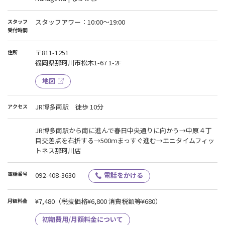
スタッフアワー：10:00〜19:00
スタッフ
受付時間
〒811-1251
住所
福岡県那珂川市松木1-67 1-2F
地図
JR博多南駅 徒歩 10分
アクセス
JR博多南駅から南に進んで春日中央通りに向かう→中原４丁
目交差点を右折する→500ｍまっすぐ進む→エニタイムフィッ
トネス那珂川店
電話番号
092-408-3630
電話をかける
¥7,480
（税抜価格¥6,800 消費税額等¥680）
月額料金
初期費用/月額料金について