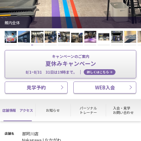
館内全体
キャンペーンのご案内
夏休みキャンペーン
8/1~8/31 31日は19時まで。
詳しくはこちら
見学予約
WEB入会
パーソナル
入会・見学
店舗情報
アクセス
お知らせ
トレーナー
お問い合わせ
那珂川店
店舗名
Nakagawa | なかがわ