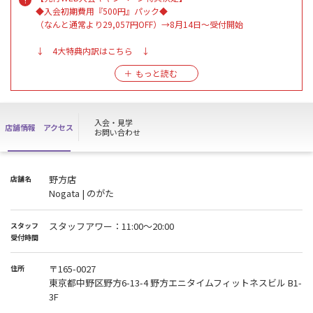
◆入会初期費用『500円』パック◆
（なんと通常より29,057円OFF）→8月14日〜受付開始
↓ 4大特典内訳はこちら ↓
①入館パス発行代（通常5,500円）→ 【0円】
②9月分月会費（8,019円）→【0円】
③10月分月会費（8,019円）→【0円】
④11月分付き会費（8,019円）→【500円税込】
入会・見学
店舗情報
アクセス
お問い合わせ
野方店
店舗名
Nogata | のがた
スタッフアワー：11:00～20:00
スタッフ
受付時間
〒165-0027
住所
東京都中野区野方6-13-4 野方エニタイムフィットネスビル B1-
3F