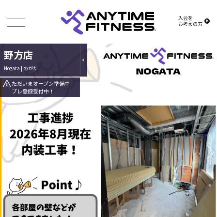
入会を
お考えの方
野方店
Nogata | のがた
ただいまオープン準備中
プレ登録受付中！