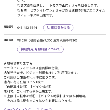
街へ。
➁商店街を直進し、「トモズ中山店」さんを目指します。
➂お隣「セブンイレブン」さんがある建物の3階がエニタイム
フィットネス中山店です。
電話番号
045-482-5944
電話をかける
¥8,030
（税抜価格¥7,300 消費税額等¥730）
月額料金
初期費用/月額料金について
★駐輪場有ります★
エニタイムフィットネス会員様は勿論、
店舗見学者様、ビジター利用者様もご利用頂けます。
ご利用は当施設の利用時に限ります。
店内に有る駐輪コイン1枚で
【自転車４時間】【バイク4時間】
無料で、ご利用する事が出来ます。
※上限【自転車4時間】【バイク４時間】まで無料利用可。
それ以降は現金での支払いが必要になります。