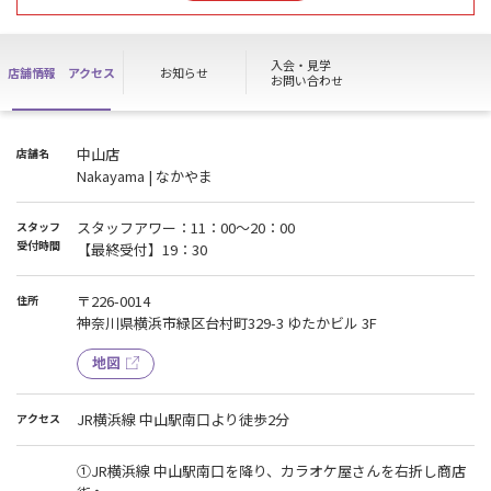
クールパス利用」は行えません。
皆様にはご迷惑おかけしますが、ご理解・ご協力の程お願い申し上
げます。
入会・見学
店舗情報
アクセス
お知らせ
お問い合わせ
※施設は24時間ご利用いただけます。
※ノースタッフデー期間中も清掃は行っております。
中山店
店舗名
Nakayama | なかやま
スタッフアワー：11：00～20：00
スタッフ
受付時間
【最終受付】19：30
〒226-0014
住所
神奈川県横浜市緑区台村町329-3 ゆたかビル 3F
地図
JR横浜線 中山駅南口より徒歩2分
アクセス
①JR横浜線 中山駅南口を降り、カラオケ屋さんを右折し商店