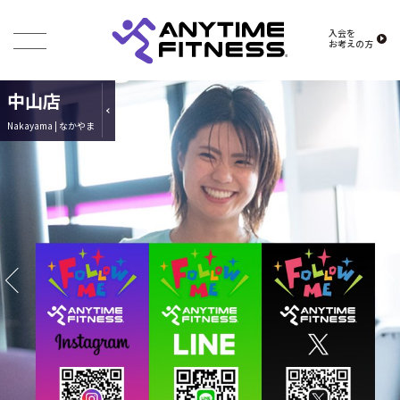
入会を
お考えの方
中山店
Nakayama | なかやま