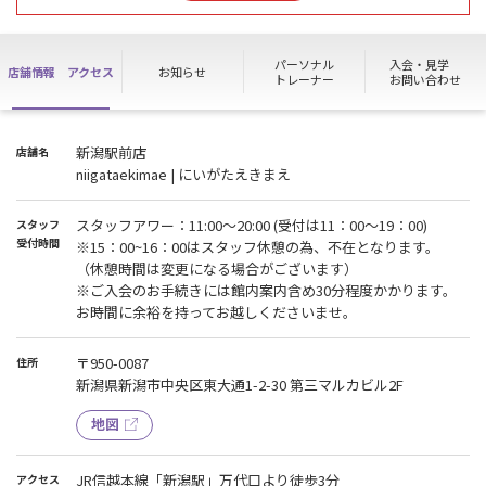
※スタッフ体調不良等により、急遽ノースタッフデーとなる場合が
ございます。
パーソナル
入会・見学
店舗情報
アクセス
お知らせ
上記日程は見学/体験/入会/休退会/高校生利用など各種お手続きを行
トレーナー
お問い合わせ
うことができません。
スタッフ休憩時間(15：00～16：00)は各種お手続きを行うことがで
きません。上記時間帯にお手続きをご希望される方は事前にご連絡
新潟駅前店
店舗名
いただけますと幸いです。（休憩時間は変更になることがございま
niigataekimae | にいがたえきまえ
す。）
ご迷惑をおかけし申し訳ございませんが、ご理解の程宜しくお願い
いたします
スタッフアワー：11:00〜20:00 (受付は11：00～19：00)
スタッフ
受付時間
※15：00~16：00はスタッフ休憩の為、不在となります。
■お知らせ■
（休憩時間は変更になる場合がございます）
ビルの汚水槽修繕工事の為、
※ご入会のお手続きには館内案内含め30分程度かかります。
下記期間は当店トイレの利用が不可となります。
お時間に余裕を持ってお越しくださいませ。
7/24（金）19：50～ 7/25(土)11：00
大変ご迷惑をおかけしますが、
〒950-0087
住所
ご理解ご協力の程よろしくお願いいたします。
新潟県新潟市中央区東大通1-2-30 第三マルカビル2F
■月会費改定のお知らせ■
地図
2025年11月1日より、月会費を改定させていただくことになりまし
た。
JR信越本線「新潟駅」万代口より徒歩3分
アクセス