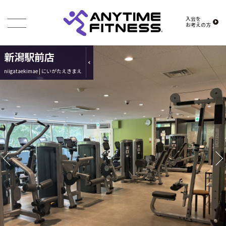
入会を
お考えの方
新潟駅前店
niigataekimae | にいがたえきまえ