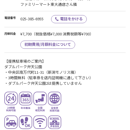
ファミリーマート東大通店さん隣
7,480円(税込) →【新料金】7,700円(税込)
【改定日】2025年11月1日
電話番号
025-385-6955
電話をかける
※2025年10月31日までにご入会された方は7,480円の価格でご利用
¥7,700
（税抜価格¥7,000 消費税額等¥700）
いただけます。
月額料金
※2025年10月31日23:59までにWEB入会された方も対象です。
初期費用/月額料金について
※2025年11月1日以後の他店舗から新潟駅前店へ移籍された方にも
新料金が適用されます。
【提携駐車場のご案内】
ダブルパーク弁天公園
・中央区南万代町11-31（新潟モノリス隣）
・3時間無料（駐車券を店内証明機に通して下さい）
・ダブルパーク弁天公園2は提携していません