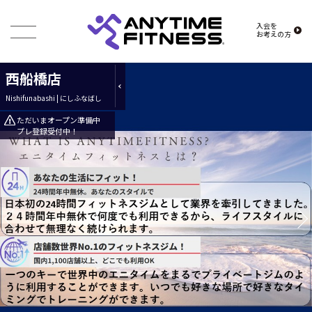
入会を
お考えの方
西船橋店
Nishifunabashi | にしふなばし
ただいまオープン準備中
プレ登録受付中！