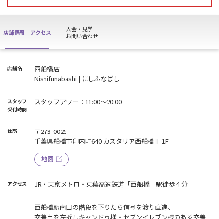
おトクな情報をどこよりも早くgetできちゃいます！😆😆🙌👏
まだ公開できない情報も多いですが、気になる方はプレ登録いただ
入会・見学
店舗情報
アクセス
くと先んじて情報が見えてしまうかも、？🫣🫣
お問い合わせ
もちろん完全無料！登録後、入会の勧誘や、強制等も一切ありませ
んので、
西船橋店
店舗名
🔴西船橋・船橋周辺にお勤め、お住まいの方
Nishifunabashi | にしふなばし
🟣エニタイムが気になる方
🔵すでにエニタイムに通われている方
🟢入会してみたいけどどんなジムか気になる、不安、、
スタッフアワー：11:00～20:00
スタッフ
という方は
受付時間
是非是非お気軽にご登録ください😽😽
〒273-0025
住所
ホームページのプレ登録ボタンをポチッと！👇👇
千葉県船橋市印内町640 カスタリア西船橋Ⅱ 1F
(ホームページのリンクは、プロフィール欄にございます！)
地図
皆様のご登録お待ちしております！😊
JR・東京メトロ・東葉高速鉄道「西船橋」駅徒歩４分
アクセス
西船橋駅南口の階段を下りたら信号を渡り直進、
交差点を左折しキャンドゥ様・セブンイレブン様のある交差