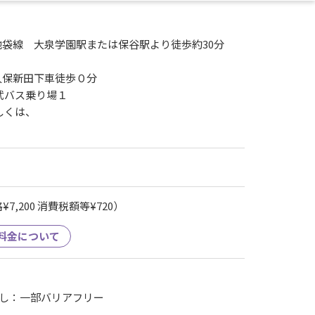
袋線 大泉学園駅または保谷駅より徒歩約30分
久保新田下車徒歩０分
武バス乗り場１
しくは、
き
7,200 消費税額等¥720）
料金について
し：一部バリアフリー