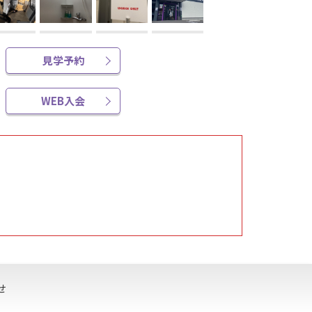
見学予約
WEB入会
せ