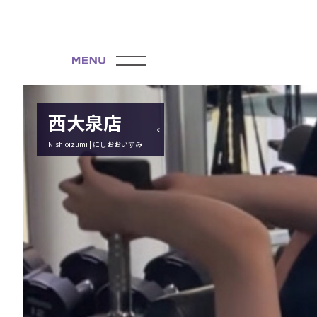
西大泉店
Nishioizumi | にしおおいずみ