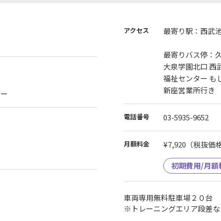
なっております。
施設見学のみとなります)
アクセス
最寄り駅：西武池
約をお願いいたします。
最寄りバス停：
大泉学園北口 西
福祉センター も
新座営業所行
デー
電話番号
03-5935-9652
月額料金
¥7,920
（税抜価格¥
初期費用/月額
車両専用無料駐車場２０台
※トレーニングエリア段差な