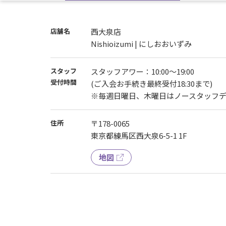
◆ご見学・ご入会について◆
混雑を避ける為、ご見学・ご入会は要予約と
※ビジター利用・体験は行っておりません。(
店舗名
西大泉店
【お問い合わせ】か【お電話】で事前にご予
Nishioizumi | にしおおいずみ
スタッフ
スタッフアワー：10:00～19:00
受付時間
(ご入会お手続き最終受付18:30まで)
※毎週日曜日、木曜日はノースタッフ
住所
〒178-0065
東京都練馬区西大泉6-5-1 1F
地図