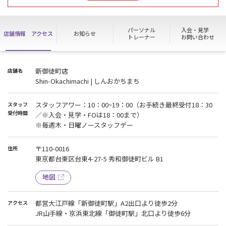
す。
※期間中のお問い合わせ等は8月17日（月）10時以降のご対応とな
ります。
パーソナル
入会・見学
店舗情報
アクセス
お知らせ
トレーナー
お問い合わせ
皆様にはご不便をお掛け致しますが、何卒ご理解のほどよろしくお
願いいたします。
新御徒町店
店舗名
【断水のお知らせ／Water Outage】
Shin-Okachimachi | しんおかちまち
2026年8月22日（土）13:00~15:00頃まで
入居ビル貯水槽清掃に伴い断水となります。
作業中、シャワールーム・トイレのご利用が出来ませんのでご注意
スタッフアワー：10：00~19：00（お手続き最終受付18：30
スタッフ
ください。
受付時間
／※入会・見学・FOは18：00まで）
（洗面台は備え付けのタンクの水をご利用ください）
※毎週木・日曜ノースタッフデー
ご不便をお掛け致しますが、何卒ご理解の程よろしくお願いいたし
ます。
〒110-0016
住所
東京都台東区台東4-27-5 秀和御徒町ビル B1
【完全予約制／By Appointment Only】
混雑防止のため、入会・見学・ファーストオリエンテーションでご
地図
来館の際は事前にご連絡・ご予約を【必須】とさせていただいてお
ります。入会はWEB入会完了メール内のURLから、見学はHP内【見
学予約】からご予約をお願いします。予約なしで来館された場合、
都営大江戸線「新御徒町駅」A2出口より徒歩2分
アクセス
お受付をお断りする場合もございますので予めご了承ください。
JR山手線・京浜東北線「御徒町駅」北口より徒歩6分
※入会・見学・ファーストオリエンテーションの受付は18時が最終