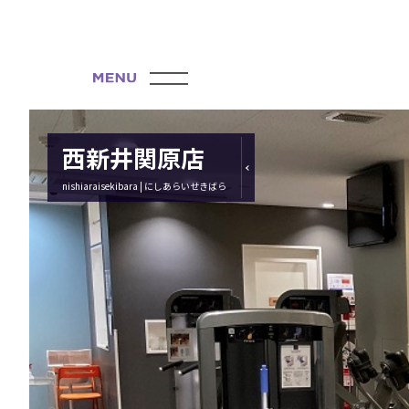
西新井関原店
nishiaraisekibara | にしあらいせきばら