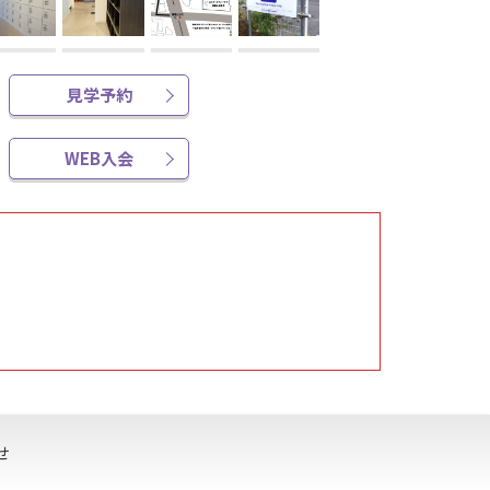
見学予約
WEB入会
せ