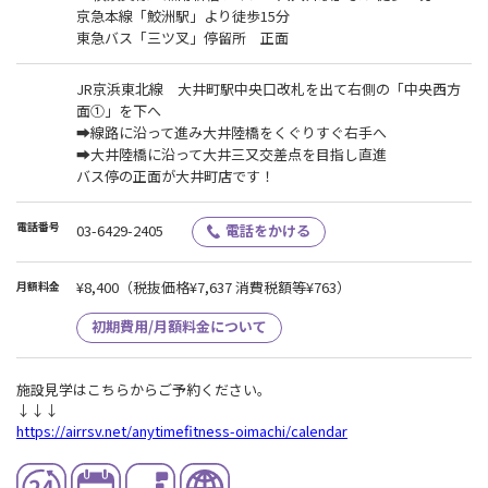
京急本線「鮫洲駅」より徒歩15分
東急バス「三ツ叉」停留所 正面
JR京浜東北線 大井町駅中央口改札を出て右側の「中央西方
面①」を下へ
➡線路に沿って進み大井陸橋をくぐりすぐ右手へ
➡大井陸橋に沿って大井三又交差点を目指し直進
バス停の正面が大井町店です！
電話番号
03-6429-2405
電話をかける
¥8,400
（税抜価格¥7,637 消費税額等¥763）
月額料金
初期費用/月額料金について
施設見学はこちらからご予約ください。
↓↓↓
https://airrsv.net/anytimefitness-oimachi/calendar