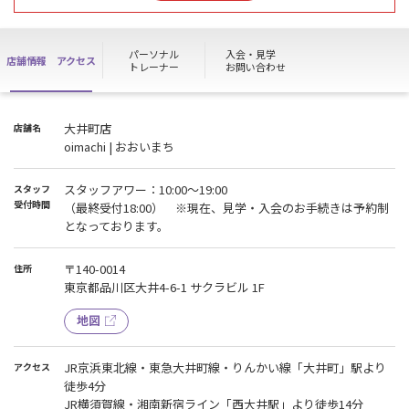
の無い方はお断りする場合がございます。
受付時間：12：00～最終受付 18：00
パーソナル
入会・見学
店舗情報
アクセス
トレーナー
お問い合わせ
大井町店
店舗名
oimachi | おおいまち
スタッフアワー：10:00～19:00
スタッフ
受付時間
（最終受付18:00） ※現在、見学・入会のお手続きは予約制
となっております。
〒140-0014
住所
東京都品川区大井4-6-1 サクラビル 1F
地図
JR京浜東北線・東急大井町線・りんかい線「大井町」駅より
アクセス
徒歩4分
JR横須賀線・湘南新宿ライン「西大井駅」より徒歩14分