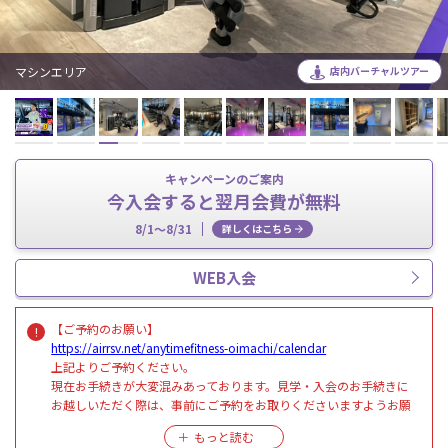
マシンエリア
店内バーチャルツアー
キャンペーンのご案内
今入会すると翌月会費が無料
8/1～8/31
詳しくはこちら
WEB入会
【ご予約のお願い】
https://airrsv.net/anytimefitness-oimachi/calendar
上記よりご予約ください。
現在お手続きが大変混みあっております。見学・入会のお手続きに
お越しいただく際は、事前にご予約をお取りくださいますようお願
い申し上げます。
ご予約いただいた方を優先とさせていただいており、混雑時ご予約