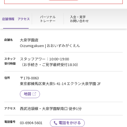
～8月ノースタッフデーのお知らせ～※日程変更となる事や追加され
る事がございます。
8/1(土) 8/8(土) 8/16(日) 8/23(日)
パーソナル
入会・見学
店舗情報
アクセス
上記日程はノースタッフデーとなります。（日程が追加になった場
トレーナー
お問い合わせ
合には随時お知らせいたします）
※メンバーの方は通常通り24時間ご利用いただけます。
大泉学園店
店舗名
※施設のご見学・すべてのお手続き・ハイスクールパスはご利用
Oizumigakuen | おおいずみがくえん
いただけません。
※お電話やメールの対応もできかねます。
※清掃のみスタッフがおこないます。
スタッフアワー：10:00~19:00
スタッフ
受付時間
（お手続き・ご見学最終受付18:30）
メンバーの皆様・ご来館者様には大変ご迷惑おかけいたしますが予
めご了承いただきますようお願い申し上げます。
〒178-0063
住所
東京都練馬区東大泉5-41-14 エクラン大泉学園 2F
地図
西武池袋線・大泉学園駅南口 徒歩1分
アクセス
電話番号
03-6904-5601
電話をかける