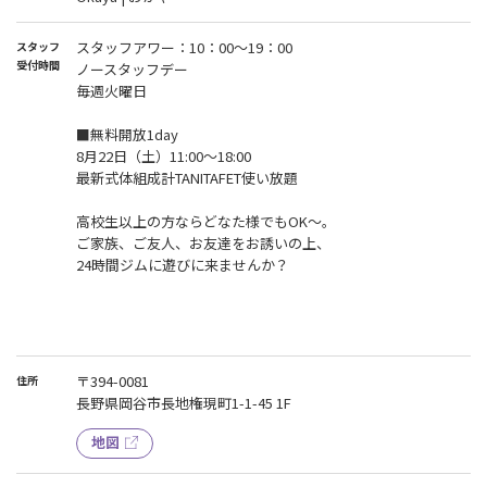
スタッフアワー：10：00～19：00
スタッフ
受付時間
ノースタッフデー
毎週火曜日
■無料開放1day
8月22日（土）11:00～18:00
最新式体組成計TANITAFET使い放題
高校生以上の方ならどなた様でもOK～。
ご家族、ご友人、お友達をお誘いの上、
24時間ジムに遊びに来ませんか？
〒394-0081
住所
長野県岡谷市長地権現町1-1-45 1F
地図