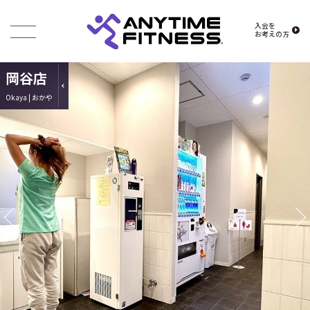
入会を
お考えの方
岡谷店
Okaya | おかや