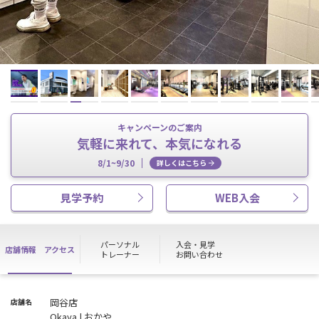
キャンペーンのご案内
気軽に来れて、本気になれる
8/1~9/30
詳しくはこちら
見学予約
WEB入会
パーソナル
入会・見学
店舗情報
アクセス
トレーナー
お問い合わせ
岡谷店
店舗名
Okaya | おかや