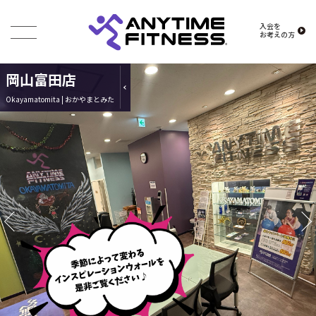
入会を
お考えの方
岡山富田店
Okayamatomita | おかやまとみた