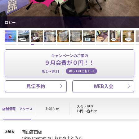
ロビー
キャンペーンのご案内
９月会費が０円！！
8/1～8/31
詳しくはこちら
見学予約
WEB入会
入会・見学
店舗情報
アクセス
お知らせ
お問い合わせ
岡山富田店
店舗名
Okayamatomita | おかやまとみた