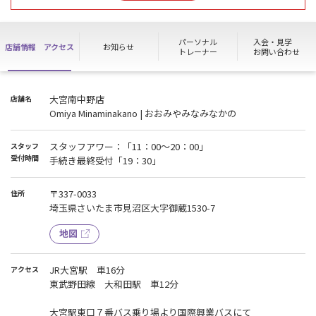
また、見学・各種お手続きは8/13（木）11：00より受付いたしま
す。
ご不便をおかけいたしますがご理解とご協力の程よろしくお願いい
パーソナル
入会・見学
店舗情報
アクセス
お知らせ
たします。
トレーナー
お問い合わせ
■壁修理のためマシン利用停止■
8/9（日）22：00～8/10（月）6：00まで
大宮南中野店
店舗名
垂直スミス、Tバーローが使用停止
Omiya Minaminakano | おおみやみなみなかの
ご不便をおかけいたしますがご理解とご協力の程よろしくお願いい
たします。
スタッフアワー：「11：00～20：00」
スタッフ
受付時間
手続き最終受付「19：30」
■お友達紹介割引をご希望のお客様へ■
WEB入会後はお友達紹介が適用されませんので、お友達紹介がある
〒337-0033
住所
方はWEB入会せずにご来館し手続きをおこなってください。
埼玉県さいたま市見沼区大字御蔵1530-7
地図
JR大宮駅 車16分
アクセス
東武野田線 大和田駅 車12分
大宮駅東口７番バス乗り場より国際興業バスにて