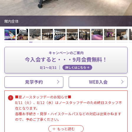
館内全体
キャンペーンのご案内
今入会すると・・・9月会費無料！
8/1～8/31
詳しくはこちら
見学予約
WEB入会
■夏ノースタッフデーのお知らせ■
8/11（火）、8/12（水）はノースタッフデーのため終日スタッフ不
在となります。
各種お手続き・見学・ハイスクールパスなどの対応は出来かねます
ので、予めご了承ください。
施設のご利用は通常通り24時間可能となります。