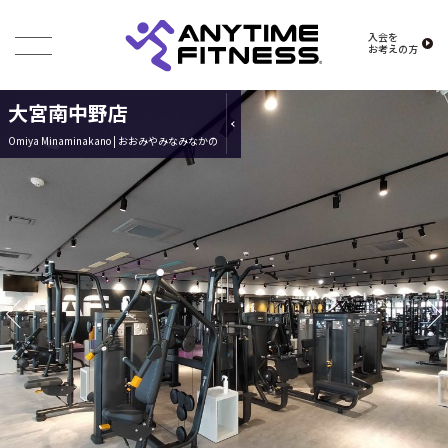
入会を
お考えの方
大宮南中野店
Omiya Minaminakano | おおみやみなみなかの