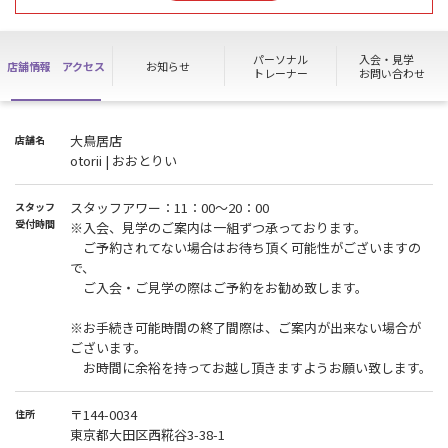
上記日程は終日ノースタッフデー（受付不在日）となります
館内見学・入会お手続き・HIGH SCHOOL PASSのご利用等の
各種お手続きがお受け出来かねますのでご了承ください。
パーソナル
入会・見学
店舗情報
アクセス
お知らせ
ご利用の皆様へは大変ご不便・ご迷惑をお掛けいたしますが、
トレーナー
お問い合わせ
予めご了承いただきますようお願い申し上げます。
大鳥居店
店舗名
otorii | おおとりい
スタッフアワー：11：00～20：00
スタッフ
受付時間
※入会、見学のご案内は一組ずつ承っております。
ご予約されてない場合はお待ち頂く可能性がございますの
で、
ご入会・ご見学の際はご予約をお勧め致します。
※お手続き可能時間の終了間際は、ご案内が出来ない場合が
ございます。
お時間に余裕を持ってお越し頂きますようお願い致します。
〒144-0034
住所
東京都大田区西糀谷3-38-1