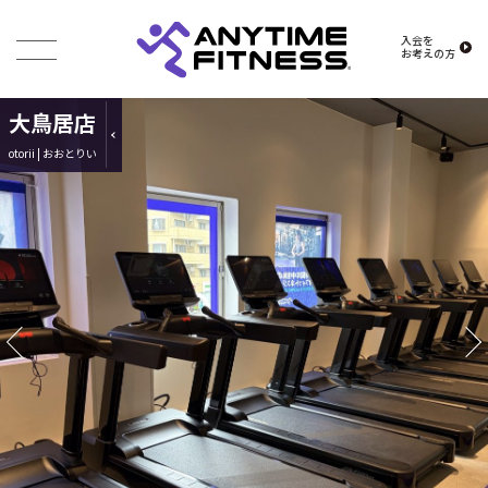
入会を
お考えの方
大鳥居店
otorii | おおとりい